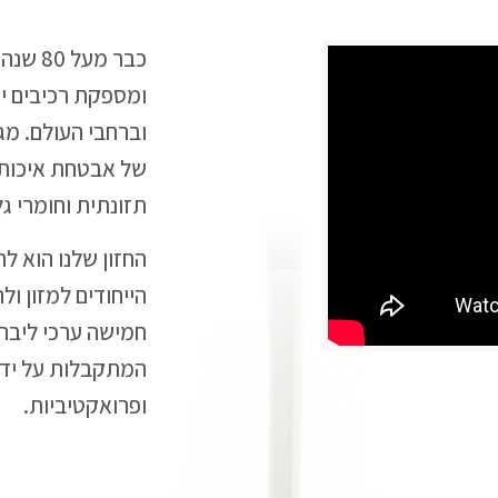
כבר מ
ומספקת רכיבים יי
וברחבי העולם. מג
של אבטחת איכות 
תזונתית וחומרי גל
החזון שלנו הוא ל
הייחודים למזון ול
חמישה ערכי ליבה
המתקבלות על ידינ
ופרואקטיביות.