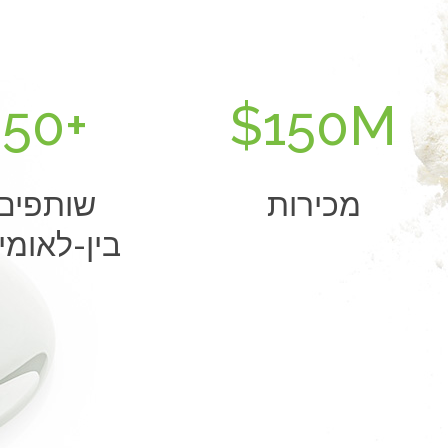
50
+
$
150
M
מכירות
שותפים
בין-לאומי