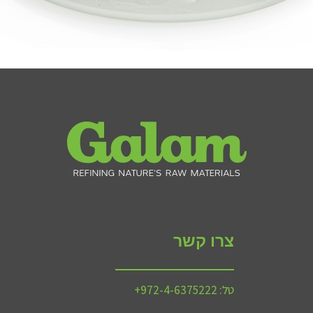
צרו קשר
טל:
972-4-6375222+