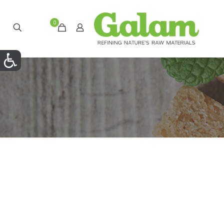
0
₪0.00